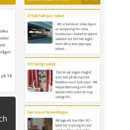
Effektfullt ljus i köket
Att vi behöver olika typer
av belysning för olika
olika
funktioner i köket är säkert
msidor
välkänt vid det här laget
men att vi kan lysa upp
amt
köket...
r någon
Ett härligt julkök
Det är väl ingen högtid
 på. Så
som bär på så mycket
tradition som just julen. Att
skapa stämning och rätt
känsla inför julen är nog
viktigt för...
Den stora förvandlingen
ch
Att äga ett hus från 30 –
talet för med sig en del