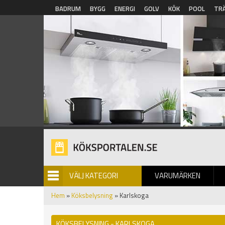
Hoppa till huvudinnehåll
BADRUM
BYGG
ENERGI
GOLV
KÖK
POOL
TR
VÄLJ KATEGORI
VARUMÄRKEN
BILDGALLERI
Hem
»
Köksbelysning
» Karlskoga
KÖKSBELYSNING - KARLSKOGA