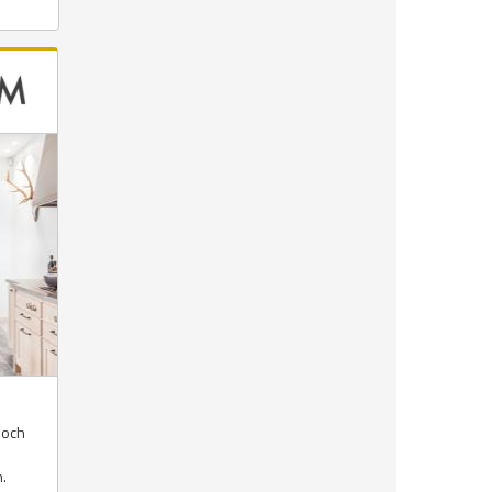
 och
n.