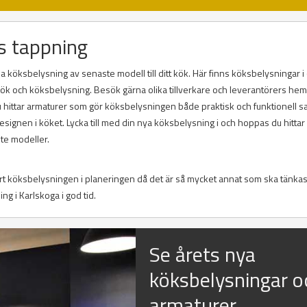
s tappning
 köksbelysning av senaste modell till ditt kök. Här finns köksbelysningar i 
r kök och köksbelysning. Besök gärna olika tillverkare och leverantörers he
Du hittar armaturer som gör köksbelysningen både praktisk och funktionell s
ignen i köket. Lycka till med din nya köksbelysning i och hoppas du hitta
te modeller.
ort köksbelysningen i planeringen då det är så mycket annat som ska tänkas
ing i Karlskoga i god tid.
Se årets nya
köksbelysningar o
armaturer