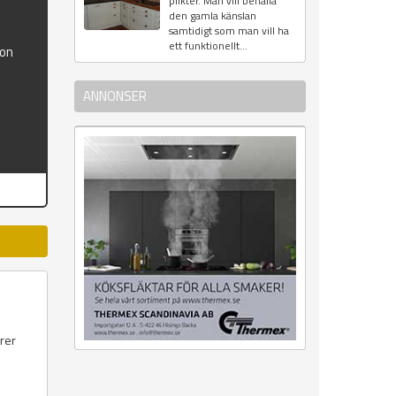
plikter. Man vill behålla
den gamla känslan
samtidigt som man vill ha
ett funktionellt...
ion
ANNONSER
örer