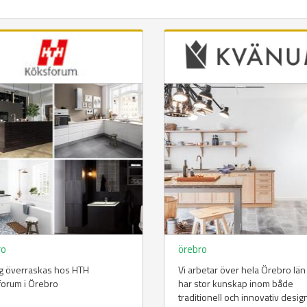
ro
örebro
ig överraskas hos HTH
Vi arbetar över hela Örebro län
forum i Örebro
har stor kunskap inom både
traditionell och innovativ desig