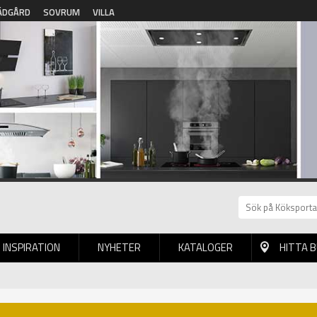
ÄDGÅRD
SOVRUM
VILLA
INSPIRATION
NYHETER
KATALOGER
HITTA 