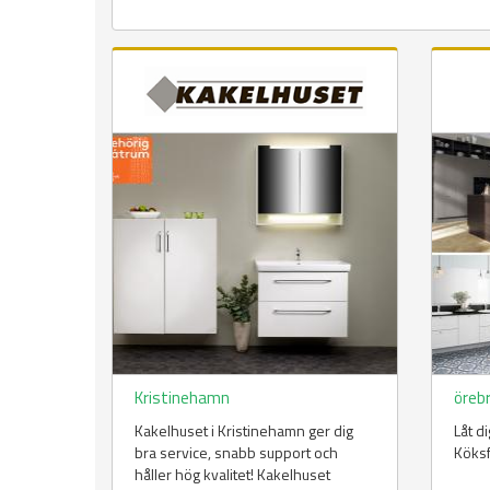
Kristinehamn
öreb
Kakelhuset i Kristinehamn ger dig
Låt d
bra service, snabb support och
Köks
håller hög kvalitet! Kakelhuset