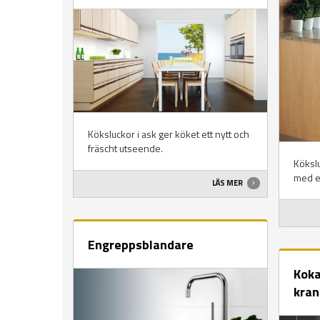
Köksluckor i ask ger köket ett nytt och
fräscht utseende.
Kökslu
med e
LÄS MER
Engreppsblandare
Koka
kran