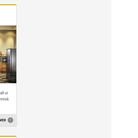
ll vi
omisk
 MER