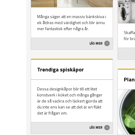
Många säger att en massiv bänkskiva i
ek åldras med värdighet och blir ännu
mer fantastisk efter några år.
Skaffa
för br
LÄS MER
Trendiga spiskåpor
Plan
Dessa designkåpor blir till ett litet
konstverk i köket och många gånger
är de så vackra och läckert gjorda att
du inte ens kan se att det är en fläkt
det är frågan om.
LÄS MER