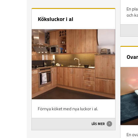
En pla
och ka
Köksluckor i al
Ovan
Förnya köket med nya luckor i al.
LÄS MER
En ov