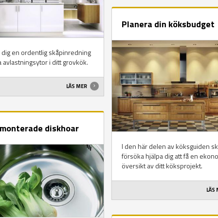
Planera din köksbudget
 dig en ordentlig skåpinredning
a avlastningsytor i ditt grovkök.
LÄS MER
monterade diskhoar
I den här delen av köksguiden ska
försöka hjälpa dig att få en ekon
översikt av ditt köksprojekt.
LÄS