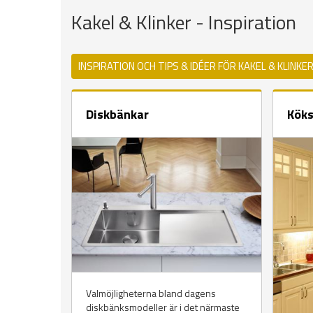
Kakel & Klinker - Inspiration
INSPIRATION OCH TIPS & IDÉER FÖR KAKEL & KLINKE
Diskbänkar
Köks
Valmöjligheterna bland dagens
diskbänksmodeller är i det närmaste