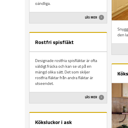
oändliga.
LÄS MER
Snygga
den la
Rostfri spisfläkt
Designade rostfria spisfläktar är ofta
väldigt fräcka och kan se ut på en
mängd olika sätt. Det som skiljer
Köks
rostfria fläktar från andra fläktar är
utseendet.
LÄS MER
Köksluckor i ask