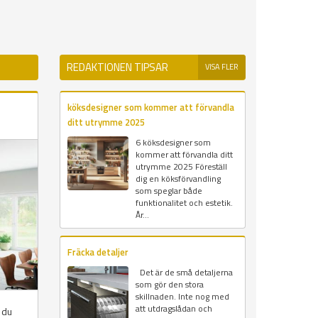
REDAKTIONEN TIPSAR
VISA FLER
köksdesigner som kommer att förvandla
ditt utrymme 2025
6 köksdesigner som
kommer att förvandla ditt
utrymme 2025 Föreställ
dig en köksförvandling
som speglar både
funktionalitet och estetik.
År...
Fräcka detaljer
Det är de små detaljerna
som gör den stora
skillnaden. Inte nog med
att utdragslådan och
 du