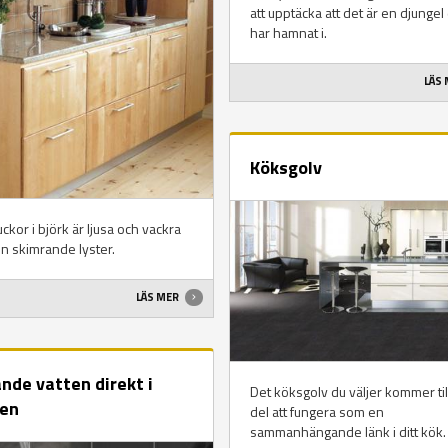
att upptäcka att det är en djungel
har hamnat i.
LÄS
Köksgolv
ckor i björk är ljusa och vackra
n skimrande lyster.
LÄS MER
nde vatten direkt i
Det köksgolv du väljer kommer til
en
del att fungera som en
sammanhängande länk i ditt kök.