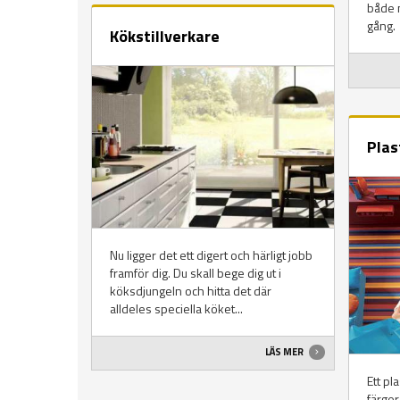
både 
gång.
Kökstillverkare
Plas
Nu ligger det ett digert och härligt jobb
framför dig. Du skall bege dig ut i
köksdjungeln och hitta det där
alldeles speciella köket...
LÄS MER
Ett pl
färger