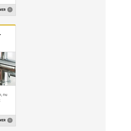
 MER
r
n, nu
t
 MER