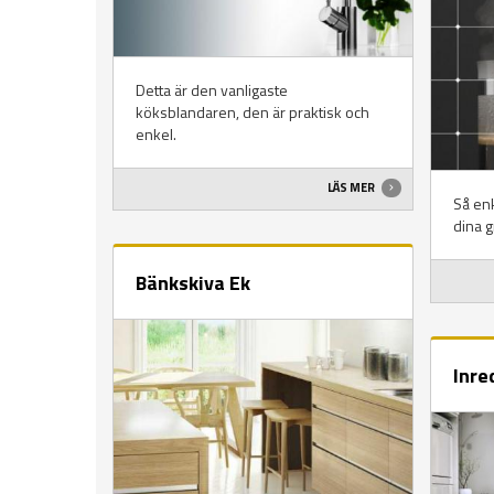
Detta är den vanligaste
köksblandaren, den är praktisk och
enkel.
LÄS MER
Så enk
dina gr
Bänkskiva Ek
Inre