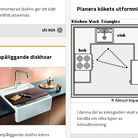
Planera kökets utformn
nmonterad diskho ger ett slätt
ntfritt utseende.
LÄS MER
påliggande diskhoar
I denna del av köksguiden skall v
berätta om olika typer av
köksutformning.
anpåliggande diskho känns