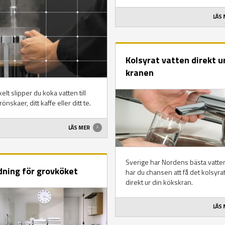
LÄS
Kolsyrat vatten direkt u
kranen
elt slipper du koka vatten till
önskaer, ditt kaffe eller ditt te.
LÄS MER
Sverige har Nordens bästa vatte
dning för grovköket
har du chansen att få det kolsyra
direkt ur din kökskran.
LÄS