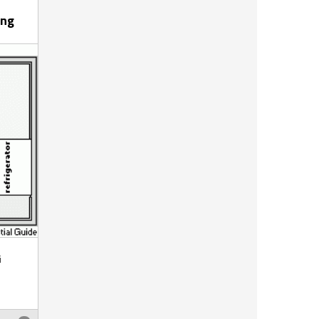
ing
i