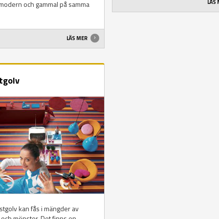
LÄS
modern och gammal på samma
LÄS MER
tgolv
astgolv kan fås i mängder av
 och mönster. Det finns en