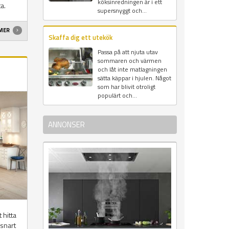
köksinredningen är i ett
a.
supersnyggt och...
 MER
Skaffa dig ett utekök
Passa på att njuta utav
sommaren och värmen
och låt inte matlagningen
sätta käppar i hjulen. Något
som har blivit otroligt
populärt och...
ANNONSER
 hitta
snart