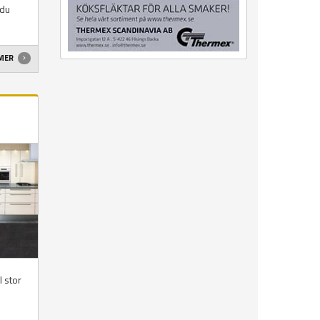
 du
 MER
l stor