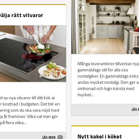
välja rätt vitvaror
Många leverantörer tillverkar nya
gammaldags stil för alla oss
nostalgiker. En gammaldags kökss
andas mycket nostalgi. Den ger 
ombonad och lugn känsla med
mycket...
t av nya vitvaror till ditt kök är
r kostnad i budgeten. Det blir en
tering som du ska vara nöjd med
LÄS
a år framöver. Vilka val man gör
å flera olika...
Nytt kakel i köket
LÄS MER