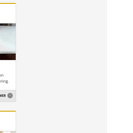
 en
ring.
 MER