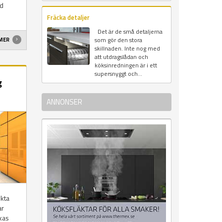
ed
Fräcka detaljer
Det är de små detaljerna
som gör den stora
 MER
skillnaden. Inte nog med
att utdragslådan och
köksinredningen är i ett
supersnyggt och...
g
ANNONSER
nkta
ar
kas