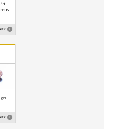
lärt
precis
 MER
 ger
 MER