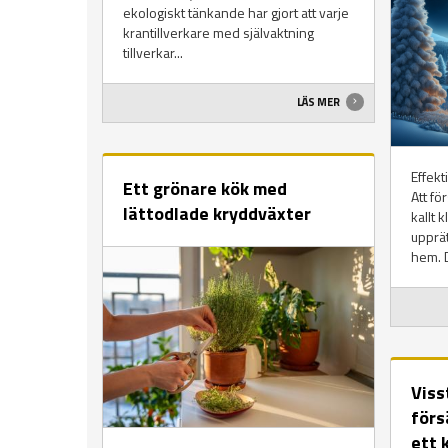
ekologiskt tänkande har gjort att varje
krantillverkare med självaktning
tillverkar...
LÄS MER
Effekt
Ett grönare kök med
Att fö
lättodlade kryddväxter
kallt 
upprät
hem. D
Viss
förs
ett 