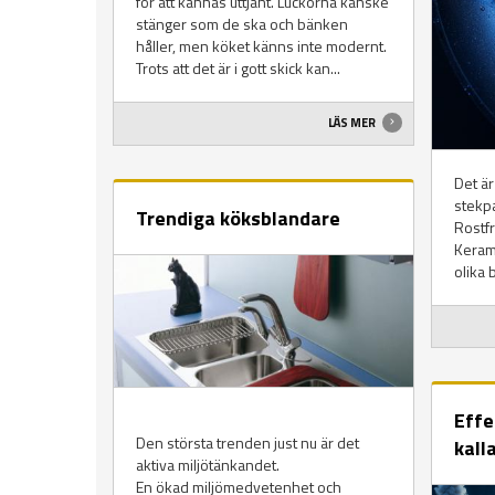
för att kännas uttjänt. Luckorna kanske
stänger som de ska och bänken
håller, men köket känns inte modernt.
Trots att det är i gott skick kan...
LÄS MER
Det är 
stekp
Trendiga köksblandare
Rostfr
Keram
olika b
Effe
Den största trenden just nu är det
kall
aktiva miljötänkandet.
En ökad miljömedvetenhet och