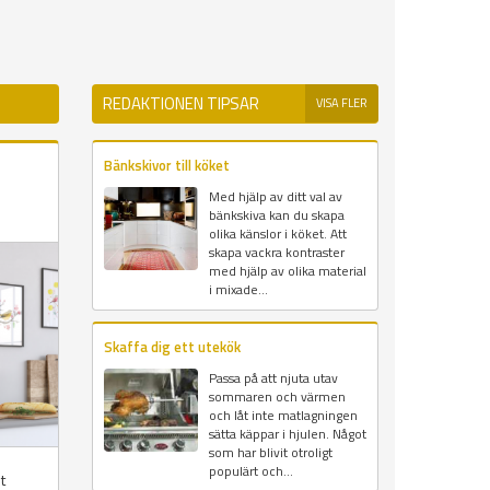
REDAKTIONEN TIPSAR
VISA FLER
Bänkskivor till köket
Med hjälp av ditt val av
bänkskiva kan du skapa
olika känslor i köket. Att
skapa vackra kontraster
med hjälp av olika material
i mixade...
Skaffa dig ett utekök
Passa på att njuta utav
sommaren och värmen
och låt inte matlagningen
sätta käppar i hjulen. Något
som har blivit otroligt
populärt och...
t