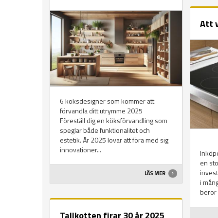
Att 
6 köksdesigner som kommer att
förvandla ditt utrymme 2025
Föreställ dig en köksförvandling som
speglar både funktionalitet och
estetik. År 2025 lovar att föra med sig
innovationer...
Inköpe
en sto
inves
LÄS MER
i mång
beror p
Tallkotten firar 30 år 2025