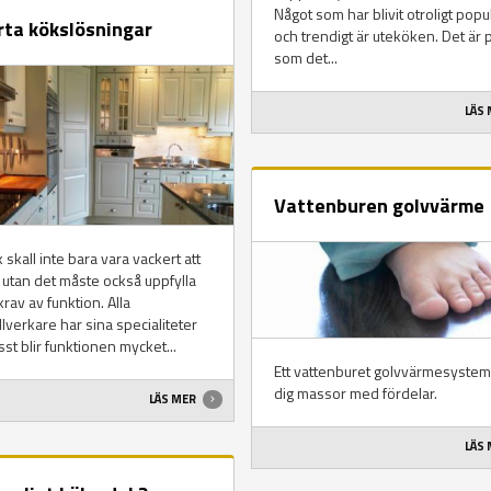
Något som har blivit otroligt popu
ta kökslösningar
och trendigt är uteköken. Det är 
som det...
LÄS
Vattenburen golvvärme
k skall inte bara vara vackert att
 utan det måste också uppfylla
krav av funktion. Alla
llverkare har sina specialiteter
sst blir funktionen mycket...
Ett vattenburet golvvärmesystem
dig massor med fördelar.
LÄS MER
LÄS