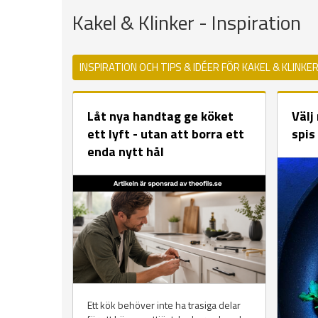
Kakel & Klinker - Inspiration
INSPIRATION OCH TIPS & IDÉER FÖR KAKEL & KLINKE
Låt nya handtag ge köket
Välj
ett lyft - utan att borra ett
spis
enda nytt hål
Ett kök behöver inte ha trasiga delar