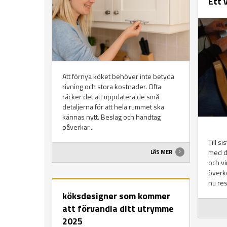
Ett 
Att förnya köket behöver inte betyda
rivning och stora kostnader. Ofta
räcker det att uppdatera de små
detaljerna för att hela rummet ska
kännas nytt. Beslag och handtag
påverkar...
Till s
med d
LÄS MER
och vi
överko
nu res
köksdesigner som kommer
att förvandla ditt utrymme
2025