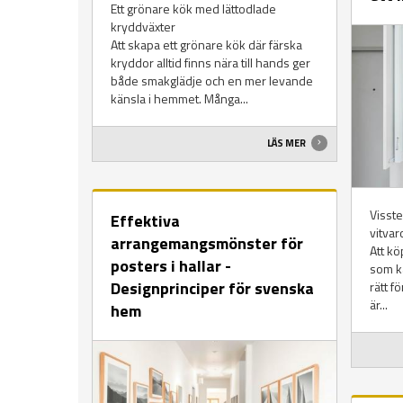
Ett grönare kök med lättodlade
kryddväxter
Att skapa ett grönare kök där färska
kryddor alltid finns nära till hands ger
både smakglädje och en mer levande
känsla i hemmet. Många...
LÄS MER
Visste
Effektiva
vitvar
arrangemangsmönster för
Att kö
posters i hallar -
som k
Designprinciper för svenska
rätt f
är...
hem