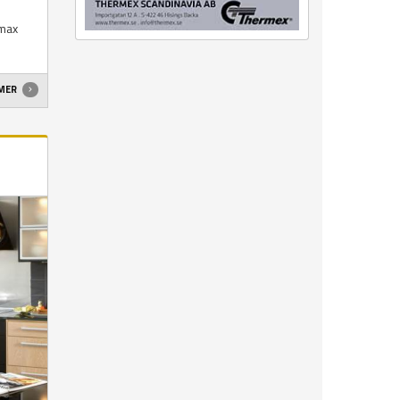
 max
 MER