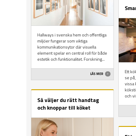
Smar
Hallways i svenska hem och offentliga
miljöer fungerar som viktiga
kommunikationsytor där visuella
element spelar en central roll för både
estetik och funktionalitet. Forskning...
Ett kö
LÄS MER
se på,
vissa 
köksti
och vi
Så väljer du rätt handtag
och knoppar till köket