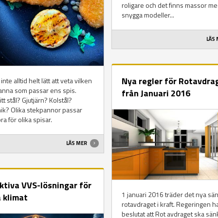
roligare och det finns massor m
snygga modeller...
LÄS
Nya regler för Rotavdra
inte alltid helt lätt att veta vilken
anna som passar ens spis.
från Januari 2016
itt stål? Gjutjärn? Kolstål?
ik? Olika stekpannor passar
ra för olika spisar.
LÄS MER
ktiva VVS-lösningar för
1 januari 2016 träder det nya sä
a klimat
rotavdraget i kraft. Regeringen h
beslutat att Rot avdraget ska sän