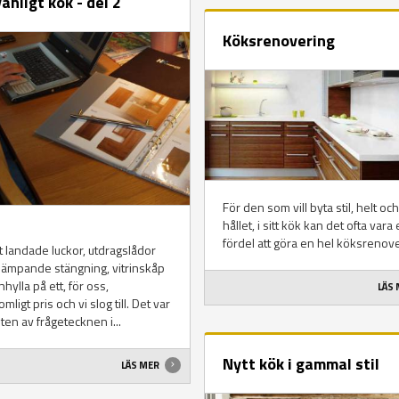
vanligt kök - del 2
Köksrenovering
För den som vill byta stil, helt och
hållet, i sitt kök kan det ofta vara
fördel att göra en hel köksrenove
ist landade luckor, utdragslådor
ämpande stängning, vitrinskåp
nhylla på ett, för oss,
LÄS
mligt pris och vi slog till. Det var
ten av frågetecknen i...
Nytt kök i gammal stil
LÄS MER