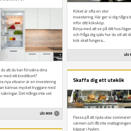
Köket är ofta en stor
investering. Här ger vi dig några t
inför ditt köksköp.
Börja med att se på ditt hus/läge
och fråga dig själv hur du vill att di
kök skall fungera...
LÄS
 du att du kan försäkra dina
or med ett kreditkort?
Skaffa dig ett utekök
pa nya vitvaror är en investering
an kännas mycket tryggare med
örsäkringar. Det många inte vet
LÄS MER
Passa på att njuta utav sommare
värmen och låt inte matlagningen
käppar i hjulen.