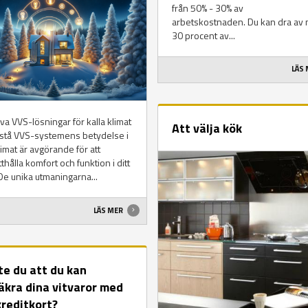
från 50% - 30% av
arbetskostnaden. Du kan dra av
30 procent av...
LÄS
iva VVS-lösningar för kalla klimat
Att välja kök
rstå VVS-systemens betydelse i
klimat är avgörande för att
thålla komfort och funktion i ditt
e unika utmaningarna...
LÄS MER
te du att du kan
äkra dina vitvaror med
kreditkort?