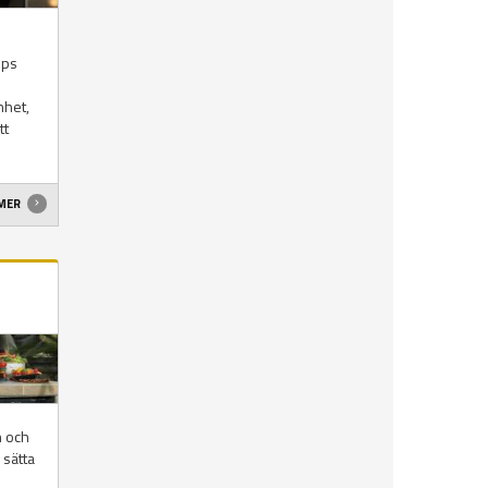
ips
nhet,
tt
 MER
n och
 sätta