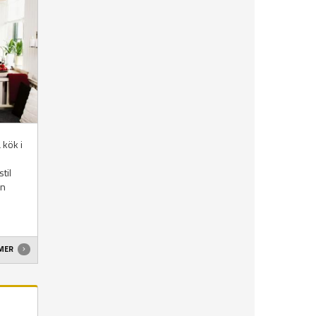
 kök i
til
en
 MER