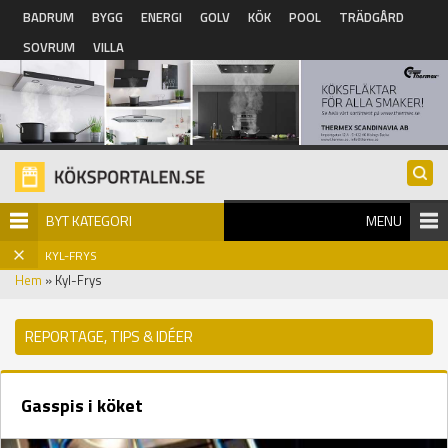
Hoppa till huvudinnehåll
BADRUM
BYGG
ENERGI
GOLV
KÖK
POOL
TRÄDGÅRD
SOVRUM
VILLA
BYT KATEGORI
MENU
KYL-FRYS
Hem
» Kyl-Frys
REPORTAGE, TIPS & IDÉER
Gasspis i köket