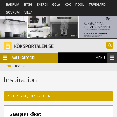
Hoppa till huvudinnehåll
BADRUM
BYGG
ENERGI
GOLV
KÖK
POOL
TRÄDGÅRD
SOVRUM
VILLA
VÄLJ KATEGORI
MENU
Hem
» Inspiration
Inspiration
REPORTAGE, TIPS & IDÉER
Gasspis i köket