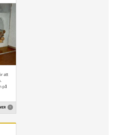
r att
.
m på
 MER