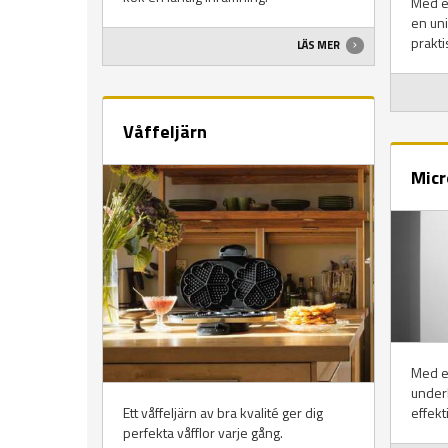
Med en
en un
prakti
LÄS MER
Våffeljärn
Micr
Med e
underl
Ett våffeljärn av bra kvalité ger dig
effekti
perfekta våfflor varje gång.