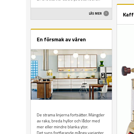
Kaff
LÄS MER
En försmak av våren
De strama linjerna fortsätter. Mängder
av raka, breda hyllor och lådor med
mer eller mindre blanka ytor.
Det syns fortfarande många varianter