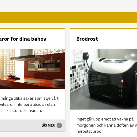
aror för dina behov
Brödrost
 många olika saker som styr vårt
 vitvaror, inte bara utsidan utan
nst lika stor del, insidan.
Inget går upp emot att vakna på
morgonen och känna doften av 
LÄS MER
nyrostat bröd.