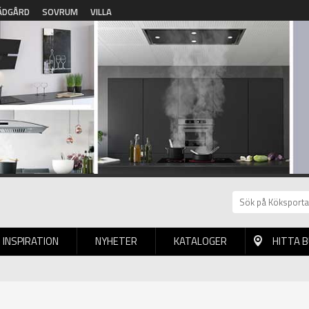
ÄDGÅRD
SOVRUM
VILLA
INSPIRATION
NYHETER
KATALOGER
HITTA 