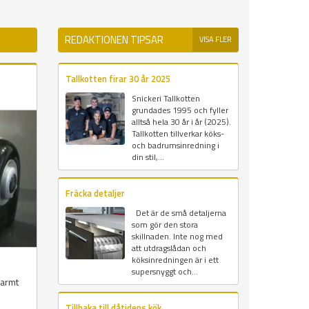
REDAKTIONEN TIPSAR
VISA FLER
Tallkotten firar 30 år 2025
Snickeri Tallkotten
grundades 1995 och fyller
alltså hela 30 år i år (2025).
Tallkotten tillverkar köks-
och badrumsinredning i
din stil,...
Fräcka detaljer
Det är de små detaljerna
som gör den stora
skillnaden. Inte nog med
att utdragslådan och
köksinredningen är i ett
supersnyggt och...
varmt
Tillbaka till dåtidens kök