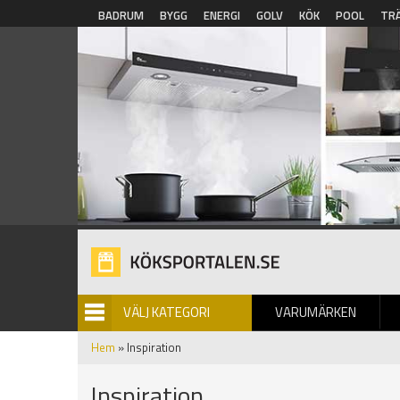
Hoppa till huvudinnehåll
BADRUM
BYGG
ENERGI
GOLV
KÖK
POOL
TR
VÄLJ KATEGORI
VARUMÄRKEN
BILDGALLERI
Hem
» Inspiration
Inspiration