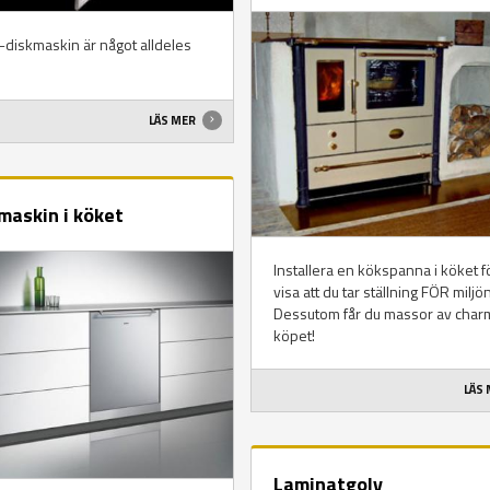
-diskmaskin är något alldeles
LÄS MER
maskin i köket
Installera en kökspanna i köket fö
visa att du tar ställning FÖR miljön
Dessutom får du massor av char
köpet!
LÄS
Laminatgolv