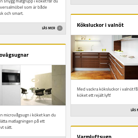
 snygg matgrupp i köket får du
iversalmöbel som är både
sk och smart.
Köksluckor i valnöt
LÄS MER
ovågsugnar
Med vackra köksluckor i valnöt få
köket ett rejält lyft!
LÄS
n microvågsugn i köket kan du
ätta matlagningen på ett
vt sätt.
Varmluftsugn