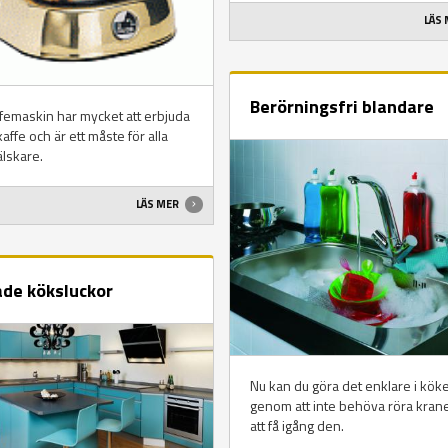
LÄS
Berörningsfri blandare
femaskin har mycket att erbjuda
affe och är ett måste för alla
älskare.
LÄS MER
de köksluckor
Nu kan du göra det enklare i köke
genom att inte behöva röra kran
att få igång den.