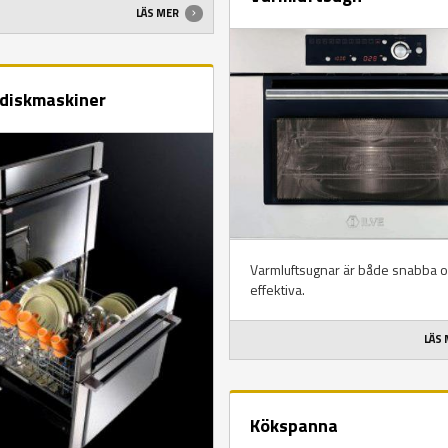
LÄS MER
diskmaskiner
Varmluftsugnar är både snabba 
effektiva.
LÄS
Kökspanna