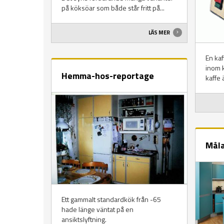
på köksöar som både står fritt på...
LÄS MER
En kaf
inom k
Hemma-hos-reportage
kaffe 
Måla
Ett gammalt standardkök från -65
hade länge väntat på en
ansiktslyftning.