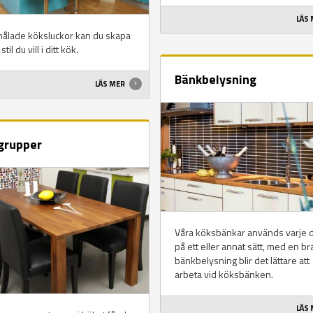
LÄS
ålade köksluckor kan du skapa
stil du vill i ditt kök.
Bänkbelysning
LÄS MER
grupper
Våra köksbänkar används varje 
på ett eller annat sätt, med en br
bänkbelysning blir det lättare att
arbeta vid köksbänken.
LÄS