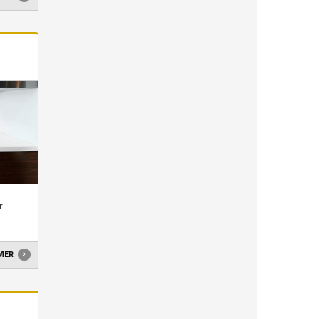
r
 MER