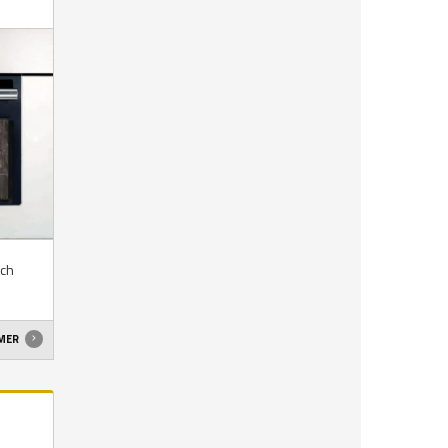
och
 MER