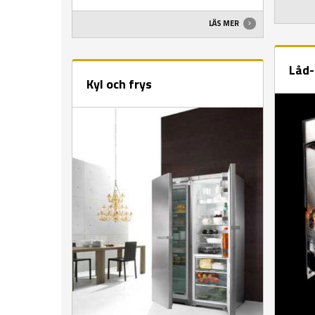
LÄS MER
Låd-
Kyl och frys