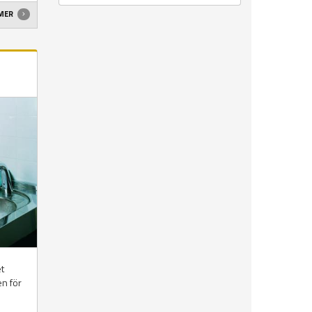
 MER
t
en för