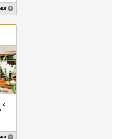
 MER
dag
a
 MER