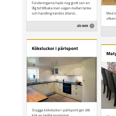
Funderingarna hade nog grott sen en
låg tid tillbaka men vägen mellan tanke
Med m
och handling kändes ibland...
vilken 
LÄS MER
Köksluckor i pärlspont
Mat
Snygga köksluckor i pärlspont ger ditt
kök en lantlig inramning.