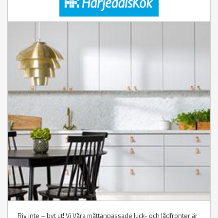
Riv inte – byt ut! Vi Våra måttanpassade luck- och lådfronter är