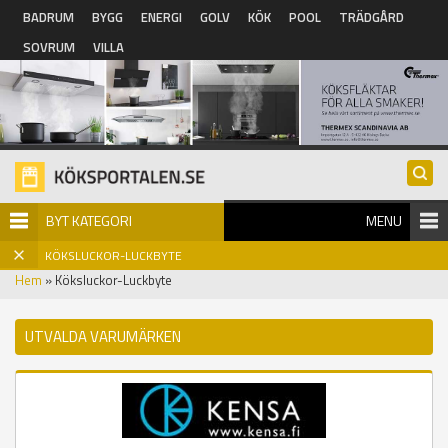
Hoppa till huvudinnehåll
BADRUM
BYGG
ENERGI
GOLV
KÖK
POOL
TRÄDGÅRD
SOVRUM
VILLA
BYT KATEGORI
MENU
KÖKSLUCKOR-LUCKBYTE
Hem
» Köksluckor-Luckbyte
UTVALDA VARUMÄRKEN