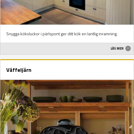
Snygga köksluckor i pärlspont ger ditt kök en lantlig inramning.
LÄS MER
Våffeljärn