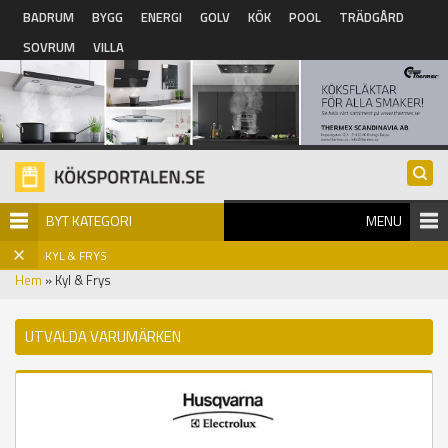
Hoppa till huvudinnehåll
BADRUM
BYGG
ENERGI
GOLV
KÖK
POOL
TRÄDGÅRD
SOVRUM
VILLA
BYT KATEGORI
MENU
KYL & FRYS
Hem
» Kyl & Frys
UTVALDA VARUMÄRKEN