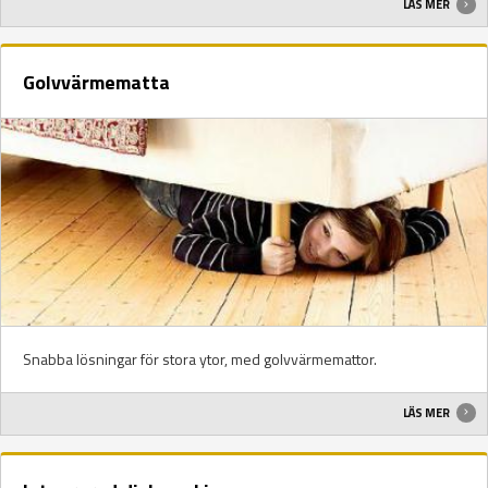
LÄS MER
Golvvärmematta
Snabba lösningar för stora ytor, med golvvärmemattor.
LÄS MER